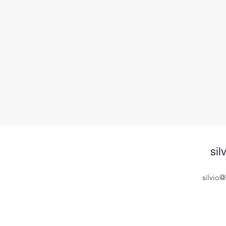
sil
silvio