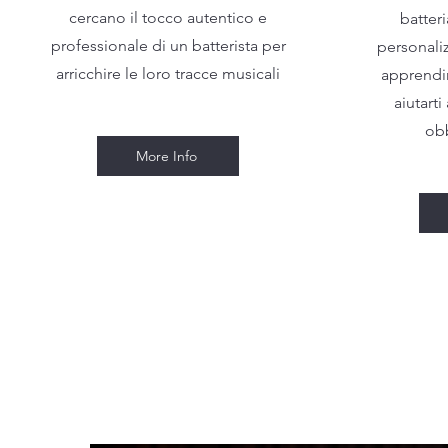
cercano il tocco autentico e
batter
professionale di un batterista per
personali
arricchire le loro tracce musicali
apprendi
aiutarti
obb
More Info