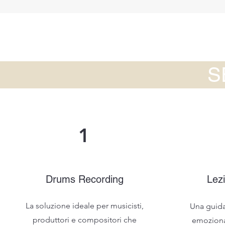
S
1
Drums Recording
Lezi
La soluzione ideale per musicisti,
Una guida
produttori e compositori che
emoziona