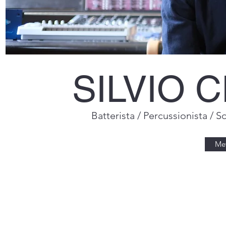
SILVIO 
Batterista / Percussionista / 
Met